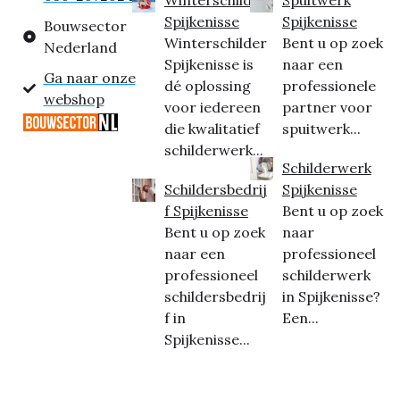
Spijkenisse
Spijkenisse
Bouwsector
Winterschilder
Bent u op zoek
Nederland
Spijkenisse is
naar een
Ga naar onze
dé oplossing
professionele
webshop
voor iedereen
partner voor
die kwalitatief
spuitwerk...
schilderwerk...
Schilderwerk
Schildersbedrij
Spijkenisse
f Spijkenisse
Bent u op zoek
Bent u op zoek
naar
naar een
professioneel
professioneel
schilderwerk
schildersbedrij
in Spijkenisse?
f in
Een...
Spijkenisse...