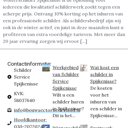
Winterschilder Spijkenisse is dé oplossing voor
iedereen die kwalitatief schilderwerk zoekt tegen een
scherpe prijs. Ontvang 10% korting op het inhuren van
een professionele schilder. Als schildersbedrijf zijn wij
ook in de winter actief, en juist in deze maanden kunt u
profiteren van extra voordelige tarieven. Met meer dan
20 jaar ervaring zorgen wij ervoor […]
Contactinformatie:
Werkgebied
Wat kost een
Schilder
van Schilder
schilder in
Service
Service
Spijkenisse?
Spijkenisse
Spijkenisse
De kosten
KVK:
Wilt u een
voor het
58037640
schilder huren
inhuren van
in Spijkenisse?
een schilder in
info@bouwsectornederland.nl
Dit is het...
Spijkenisse...
Hoofdkantoor:
030-2072024
Winterschilder
Spuitwerk