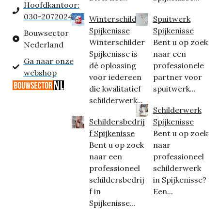
Hoofdkantoor:
030-2072024
Winterschilder
Spuitwerk
Spijkenisse
Spijkenisse
Bouwsector
Winterschilder
Bent u op zoek
Nederland
Spijkenisse is
naar een
Ga naar onze
dé oplossing
professionele
webshop
voor iedereen
partner voor
die kwalitatief
spuitwerk...
schilderwerk...
Schilderwerk
Schildersbedrij
Spijkenisse
f Spijkenisse
Bent u op zoek
Bent u op zoek
naar
naar een
professioneel
professioneel
schilderwerk
schildersbedrij
in Spijkenisse?
f in
Een...
Spijkenisse...