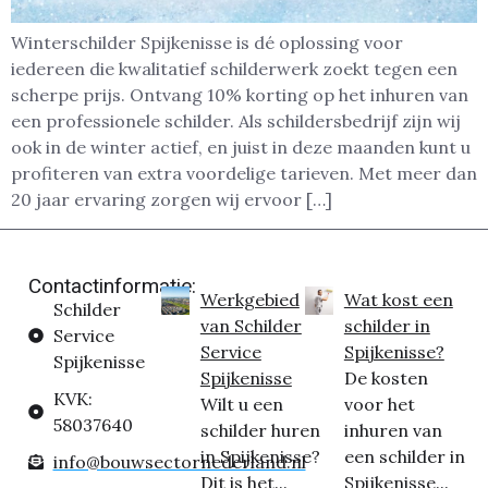
Winterschilder Spijkenisse is dé oplossing voor
iedereen die kwalitatief schilderwerk zoekt tegen een
scherpe prijs. Ontvang 10% korting op het inhuren van
een professionele schilder. Als schildersbedrijf zijn wij
ook in de winter actief, en juist in deze maanden kunt u
profiteren van extra voordelige tarieven. Met meer dan
20 jaar ervaring zorgen wij ervoor […]
Contactinformatie:
Werkgebied
Wat kost een
Schilder
van Schilder
schilder in
Service
Service
Spijkenisse?
Spijkenisse
Spijkenisse
De kosten
KVK:
Wilt u een
voor het
58037640
schilder huren
inhuren van
in Spijkenisse?
een schilder in
info@bouwsectornederland.nl
Dit is het...
Spijkenisse...