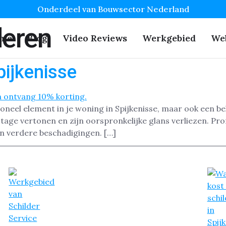
Onderdeel van Bouwsector Nederland
deren
me
Blog
Video Reviews
Werkgebied
We
pijkenisse
tioneel element in je woning in Spijkenisse, maar ook een be
ijtage vertonen en zijn oorspronkelijke glans verliezen. Pr
n verdere beschadigingen. […]