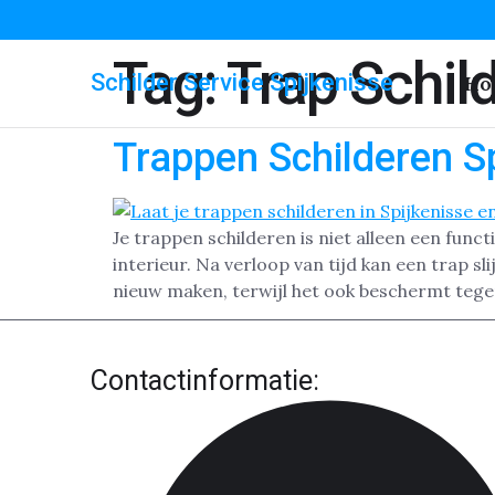
Tag:
Trap Schil
Schilder Service Spijkenisse
Ho
Trappen Schilderen S
Je trappen schilderen is niet alleen een func
interieur. Na verloop van tijd kan een trap sl
nieuw maken, terwijl het ook beschermt tege
Contactinformatie: