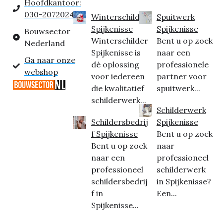
Hoofdkantoor:
030-2072024
Winterschilder
Spuitwerk
Spijkenisse
Spijkenisse
Bouwsector
Winterschilder
Bent u op zoek
Nederland
Spijkenisse is
naar een
Ga naar onze
dé oplossing
professionele
webshop
voor iedereen
partner voor
die kwalitatief
spuitwerk...
schilderwerk...
Schilderwerk
Schildersbedrij
Spijkenisse
f Spijkenisse
Bent u op zoek
Bent u op zoek
naar
naar een
professioneel
professioneel
schilderwerk
schildersbedrij
in Spijkenisse?
f in
Een...
Spijkenisse...