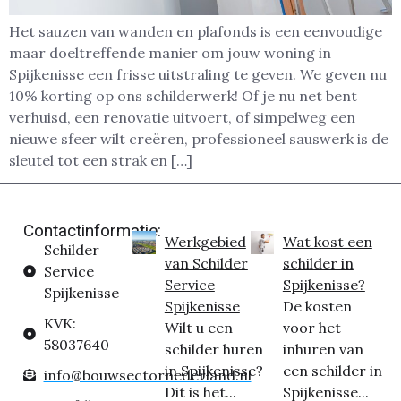
Het sauzen van wanden en plafonds is een eenvoudige
maar doeltreffende manier om jouw woning in
Spijkenisse een frisse uitstraling te geven. We geven nu
10% korting op ons schilderwerk! Of je nu net bent
verhuisd, een renovatie uitvoert, of simpelweg een
nieuwe sfeer wilt creëren, professioneel sauswerk is de
sleutel tot een strak en […]
Contactinformatie:
Werkgebied
Wat kost een
Schilder
van Schilder
schilder in
Service
Service
Spijkenisse?
Spijkenisse
Spijkenisse
De kosten
KVK:
Wilt u een
voor het
58037640
schilder huren
inhuren van
in Spijkenisse?
een schilder in
info@bouwsectornederland.nl
Dit is het...
Spijkenisse...