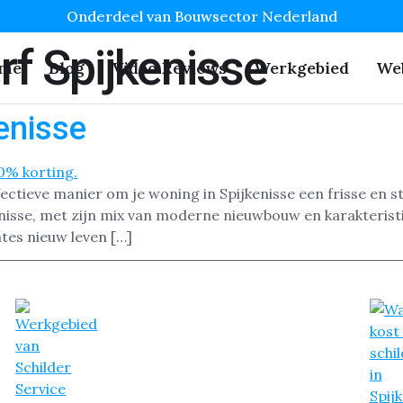
Onderdeel van Bouwsector Nederland
rf Spijkenisse
me
Blog
Video Reviews
Werkgebied
We
enisse
ctieve manier om je woning in Spijkenisse een frisse en st
enisse, met zijn mix van moderne nieuwbouw en karakterist
tes nieuw leven […]