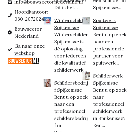
in Spijkenisse?
een schilder in
info@bouwsectornederland.nl
Dit is het...
Spijkenisse...
Hoofdkantoor:
030-2072024
Winterschilder
Spuitwerk
Spijkenisse
Spijkenisse
Bouwsector
Winterschilder
Bent u op zoek
Nederland
Spijkenisse is
naar een
Ga naar onze
dé oplossing
professionele
webshop
voor iedereen
partner voor
die kwalitatief
spuitwerk...
schilderwerk...
Schilderwerk
Schildersbedrij
Spijkenisse
f Spijkenisse
Bent u op zoek
Bent u op zoek
naar
naar een
professioneel
professioneel
schilderwerk
schildersbedrij
in Spijkenisse?
f in
Een...