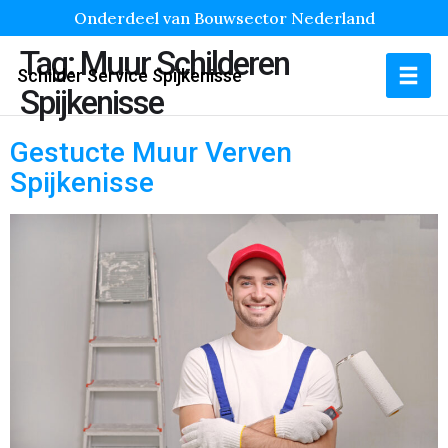
Onderdeel van Bouwsector Nederland
Tag:
Muur Schilderen
Schilder Service Spijkenisse
Spijkenisse
Gestucte Muur Verven
Spijkenisse