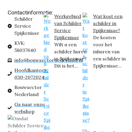
Contactinformatie:
Werkgebied
Wat kost een
Schilder
van Schilder
schilder in
Service
Service
Spijkenisse?
Spijkenisse
Spijkenisse
De kosten
KVK:
Wilt u een
voor het
58037640
schilder huren
inhuren van
in Spijkenisse?
een schilder in
info@bouwsectornederland.nl
Dit is het...
Spijkenisse...
Hoofdkantoor:
030-2072024
Bouwsector
Nederland
Ga naar onze
webshop