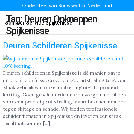
Onderdeel van Bouwsector Nederland
Tag:
Deuren Opknappen
Schilder Service Spijkenisse
Spijkenisse
Deuren Schilderen Spijkenisse
Deuren schilderen in Spijkenisse is dé manier om je
interieur een frisse en verzorgde uitstraling te geven.
Maak gebruik van onze aanbieding met 10 procent
korting. Goed geschilderde deuren zorgen niet alleen
voor een prachtige uitstraling, maar beschermen ook
tegen slijtage en schade. Wij bieden professionele
schilderdiensten in Spijkenisse en leveren een strak
resultaat zonder […]